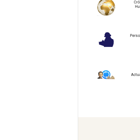
Cró
Hu
Perso
Actu