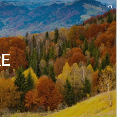
ion
RE